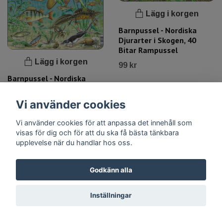
Lägg i korgen
Barnpussel - Nordiska
Djurarter i Skogen, 40
Bitar Rampussel
Lägg i korgen
99 kr
Barnpussel - Nordiska
Djurarter i Dammen, 50
Bitar Rampussel
Vi använder cookies
99 kr
Vi använder cookies för att anpassa det innehåll som
visas för dig och för att du ska få bästa tänkbara
upplevelse när du handlar hos oss.
Godkänn alla
Inställningar