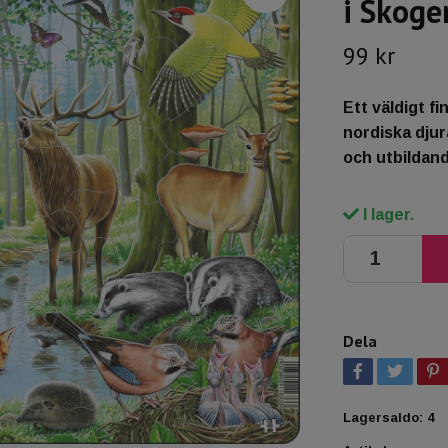
i Skoge
99 kr
Ett väldigt f
nordiska djur
och utbildand
I lager.
Dela
Lagersaldo:
4