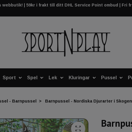
webbutik! | 59kr i frakt till ditt DHL Service Point ombud | Fri f
Sport
Spel
Lek
Kluringar
Pussel
P
ssel - Barnpussel
Barnpussel - Nordiska Djurarter i Skogen
Barnpus