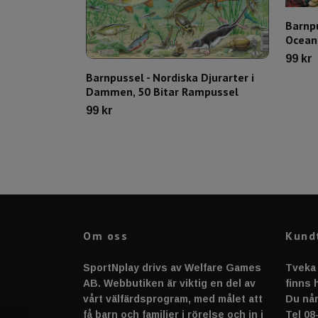
Barnpu
Ocean
99 kr
Barnpussel - Nordiska Djurarter i
Dammen, 50 Bitar Rampussel
99 kr
Om oss
Kund
SportNplay drivs av Welfare Games
Tveka 
AB. Webbutiken är viktig en del av
finns h
vårt välfärdsprogram, med målet att
Du når
få barn och familjer i rörelse och in i
Tel 08