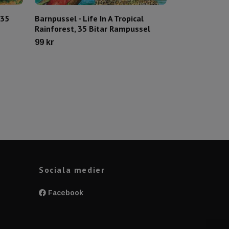
 35
Barnpussel - Life In A Tropical
Barnpussel - L
Rainforest, 35 Bitar Rampussel
Ocean, 35 Bi
99 kr
99 kr
Sociala medier
Facebook