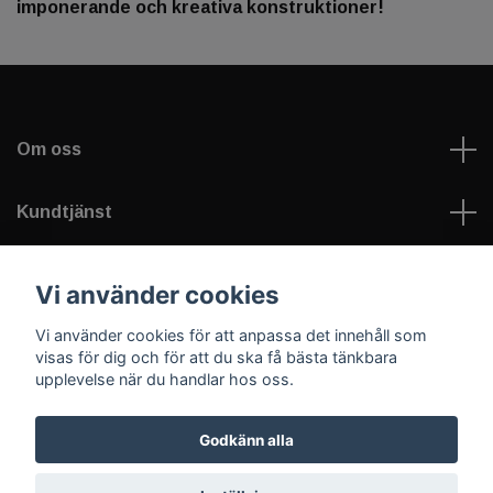
imponerande och kreativa konstruktioner!
Om oss
Kundtjänst
Läs mer
Vi använder cookies
Vi använder cookies för att anpassa det innehåll som
Sociala medier
visas för dig och för att du ska få bästa tänkbara
upplevelse när du handlar hos oss.
Godkänn alla
© 2026 Welfare Games AB - sportNplay.se