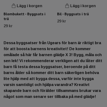
Lägg i korgen
Lägg i korgen
Blombukett - Byggsats i
Bil - Byggsats i trä
trä
29 kr
29 kr
Dessa byggsatser från Ugears för barn är riktigt bra
för att boosta barnens kreativitet! De kommer
omålade så här får barnen glädje X 3! Bygg, måla och
sen lek! Vi rekommenderar verkligen att du låter ditt
barn få testa dessa byggsatser, beroende på ditt
barns ålder så kommer ditt barn säkerligen behöva
lite hjälp med att bygga dessa, varför inte bygga
varsin samtidigt och hjälpa varandra? Kreativt
skapande barn och förälder tillsammans brukar vara
något som man senare ser tillbaka på med glädje!