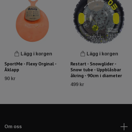
Lägg i korgen
Lägg i korgen
SportMe - Flexy Orginal -
Restart - Snowglider -
Åklapp
Snow tube - Uppblåsbar
åkring - 90cm i diameter
90 kr
499 kr
Om oss