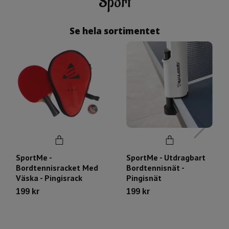
Sport
Se hela sortimentet
SportMe -
SportMe - Utdragbart
Bordtennisracket Med
Bordtennisnät -
Väska - Pingisrack
Pingisnät
199 kr
199 kr