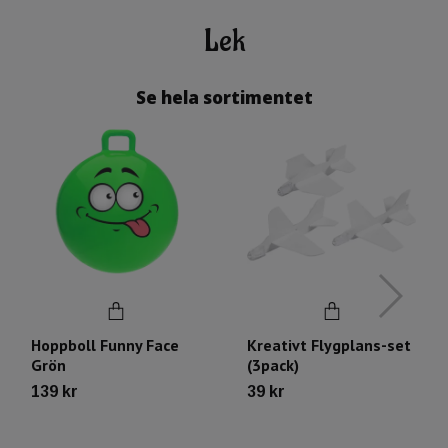
Lek
Se hela sortimentet
Hoppboll Funny Face
Kreativt Flygplans-set
Grön
(3pack)
139 kr
39 kr