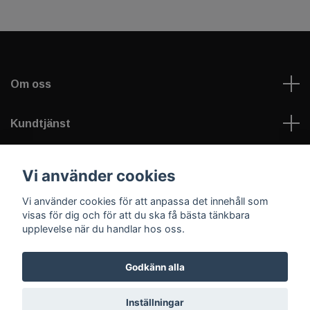
Om oss
Kundtjänst
Läs mer
Vi använder cookies
Vi använder cookies för att anpassa det innehåll som
Sociala medier
visas för dig och för att du ska få bästa tänkbara
upplevelse när du handlar hos oss.
Godkänn alla
© 2026 Welfare Games AB - sportNplay.se
Inställningar