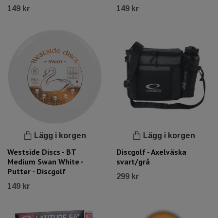
149 kr
149 kr
Lägg i korgen
Lägg i korgen
Westside Discs - BT
Discgolf - Axelväska
Medium Swan White -
svart/grå
Putter - Discgolf
299 kr
149 kr