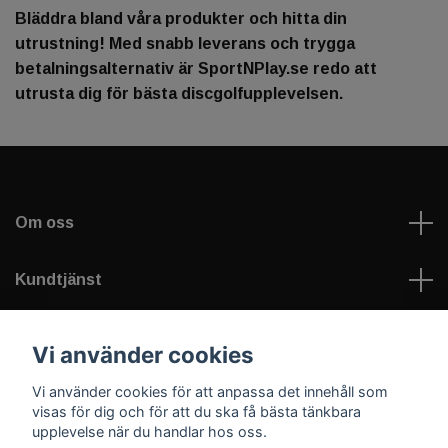
Bläddra bland våra produkter och hitta din
utrustning! Med snabb leverans och trygga
betalningsalternativ är SportNPlay.se redo att
utrusta dig för bästa discgolfupplevelsen.
Om oss
Kundtjänst
Läs mer
Vi använder cookies
Vi använder cookies för att anpassa det innehåll som
Sociala medier
visas för dig och för att du ska få bästa tänkbara
upplevelse när du handlar hos oss.