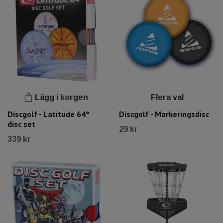
Lägg i korgen
Flera val
Discgolf - Latitude 64°
Discgolf - Markeringsdisc
disc set
29 kr
339 kr