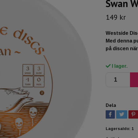
Swan Wh
149 kr
Westside Discs
Med denna put
på discen när
I lager.
Dela
Lagersaldo:
1