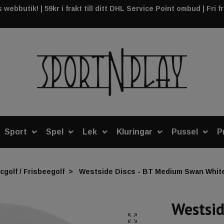
webbutik! | 59kr i frakt till ditt DHL Service Point ombud | Fri f
Sport
Spel
Lek
Kluringar
Pussel
P
cgolf / Frisbeegolf
Westside Discs - BT Medium Swan White 
Westsid