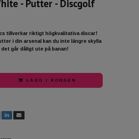
ite - Putter - Discgolf
 tillverkar riktigt högkvalitativa discar!
ter i din arsenal kan du inte längre skylla
 det går dåligt ute på banan!
LÄGG I KORGEN