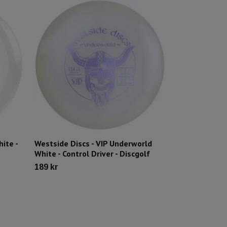
ite -
Westside Discs - VIP Underworld
Westside Disc
White - Control Driver - Discgolf
Putter - Discg
189 kr
149 kr