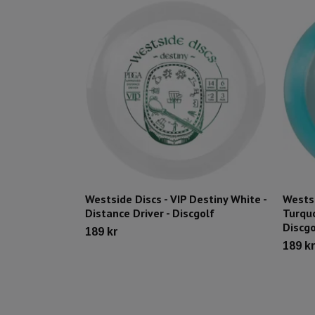
Westside Discs - VIP Destiny White -
Westsi
Distance Driver - Discgolf
Turquo
Discgo
189 kr
189 k