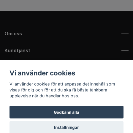
Om oss
Kundtjänst
Läs mer
Vi använder cookies
Vi använder cookies för att anpassa det innehåll som
Sociala medier
visas för dig och för att du ska få bästa tänkbara
upplevelse när du handlar hos oss.
Godkänn alla
© 2026 Welfare Games AB - sportNplay.se
Inställningar