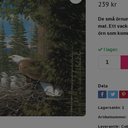
239 kr
De små örnun
mat. Ett vack
örn som komm
I lager.
Dela
Lagersaldo:
1
Artikelnummer:
Leverantör:
Cob