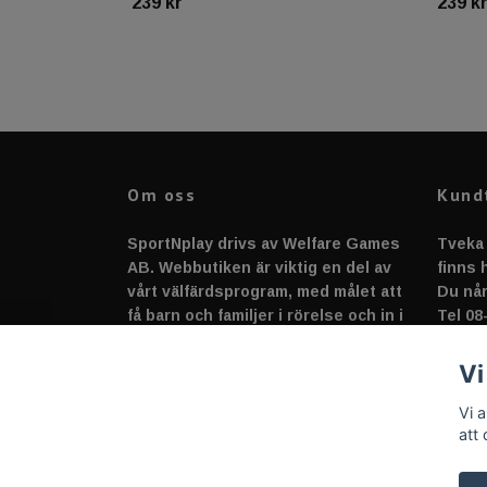
239 kr
239 k
Om oss
Kund
SportNplay drivs av Welfare Games
Tveka 
AB. Webbutiken är viktig en del av
finns h
vårt välfärdsprogram, med målet att
Du når
få barn och familjer i rörelse och in i
Tel 08
en gemenskap full av sport, lek,
suppo
spel, skapande och glädje!
Vi
vi ser
Vi 
att