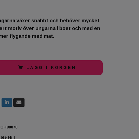
garna växer snabbt och behöver mycket
ert motiv över ungarna i boet och med en
er flygande med mat.
LÄGG I KORGEN
CH80070
ble Hill