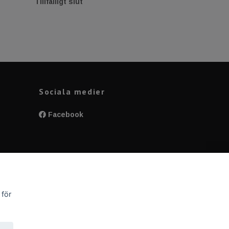
239 kr
Tillfälligt slut
Sociala medier
Facebook
y
pp,
 för