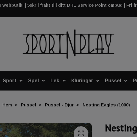
webbutik! | 59kr i frakt till ditt DHL Service Point ombud | Fri f
Sport
Spel
Lek
Kluringar
Pussel
P
Hem
Pussel
Pussel - Djur
Nesting Eagles (1000)
Nesting