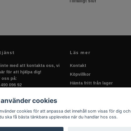
r
Tillfälligt slut
tjänst
Läs mer
inte med att kontakta oss, vi
Kontakt
är för att hjälpa dig!
Köpvillkor
 oss på:
Hämta fritt från lager
-490 096 92
rt@sportnplay.se
Cookies & Integrigitetspolic
 använder cookies
Tjäna pengar till ditt lag, gru
 fram emot att höra ifrån dig!
skolklass eller förening.
använder cookies för att anpassa det innehåll som visas för dig och
 du ska få bästa tänkbara upplevelse när du handlar hos oss.