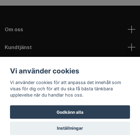
Om oss
Kundtjänst
Läs mer
Vi använder cookies
Vi använder cookies för att anpassa det innehåll som
Sociala medier
visas för dig och för att du ska få bästa tänkbara
upplevelse när du handlar hos oss.
Godkänn alla
© 2026 Welfare Games AB - sportNplay.se
Inställningar