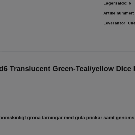
Lagersaldo:
6
Artikelnummer:
Leverantör:
Ch
6 Translucent Green-Teal/yellow Dice B
omskinligt gröna tärningar med gula prickar samt genomski