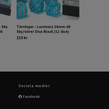
 Sky
Tärningar - Luminary 16mm d6
Tärningar - 
d6
Sky/silver Dice Block (12 dice)
Purple/gold D
119 kr
119 kr
Sociala medier
Facebook