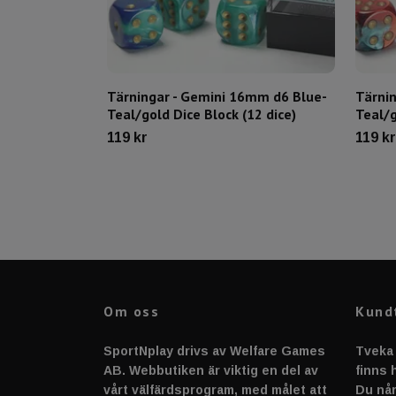
Tärningar - Gemini 16mm d6 Blue-
Tärni
Teal/gold Dice Block (12 dice)
Teal/g
119 kr
119 kr
Om oss
Kund
SportNplay drivs av Welfare Games
Tveka 
AB. Webbutiken är viktig en del av
finns h
vårt välfärdsprogram, med målet att
Du når