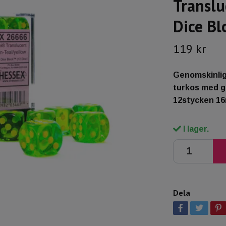
Translu
Dice Bl
119 kr
Genomskinliga
turkos med gu
12stycken 16m
I lager.
Dela