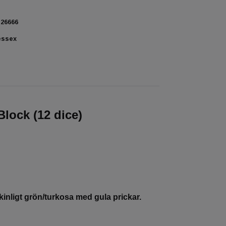
26666
essex
lock (12 dice)
nligt grön/turkosa med gula prickar.