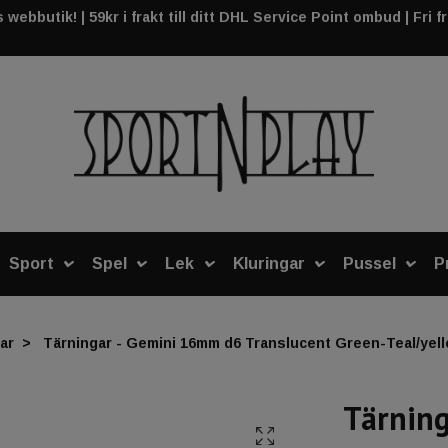
webbutik! | 59kr i frakt till ditt DHL Service Point ombud | Fri f
Sport
Spel
Lek
Kluringar
Pussel
P
ar
Tärningar - Gemini 16mm d6 Translucent Green-Teal/yello
Tärnin