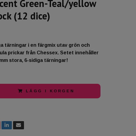
cent Green-Teal/yellow
ock (12 dice)
 tärningar i en färgmix utav grön och
la prickar från Chessex. Setet innehåller
m stora, 6-sidiga tärningar!
LÄGG I KORGEN