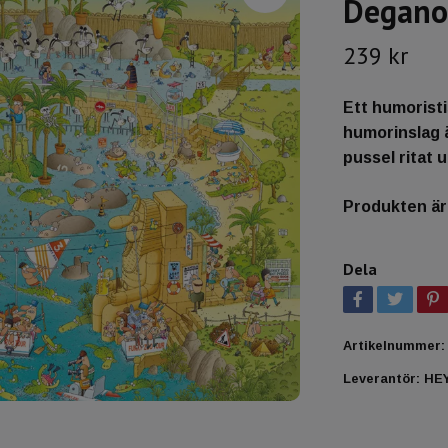
Degano 
239 kr
Ett humoristi
humorinslag ä
pussel ritat
Produkten är t
Dela
Artikelnummer:
Leverantör:
HE