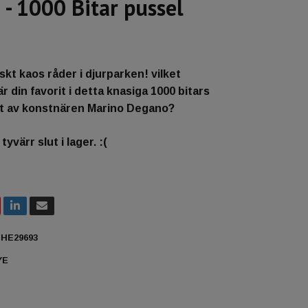
- 1000 Bitar pussel
skt kaos råder i djurparken! vilket
r din favorit i detta knasiga 1000 bitars
 ut av konstnären Marino Degano?
yvärr slut i lager. :(
HE29693
YE