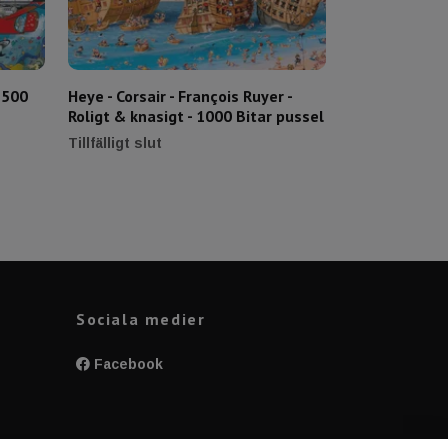
1500
Heye - Corsair - François Ruyer -
Heye - Africa
Roligt & knasigt - 1000 Bitar pussel
Degano - 1000
239 kr
Tillfälligt slut
Sociala medier
Facebook