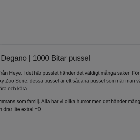
 Degano | 1000 Bitar pussel
el från Heye. I det här pusslet händer det väldigt många saker! F
nky Zoo Serie, dessa pussel är ett sådana pussel som när man v
nära och kära.
illsammans som familj. Alla har vi olika humor men det händer mång
 drar lite extra! =D