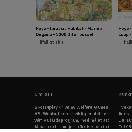
Heye - Jurassic Habitat - Marino
Heye -
Degano - 1000 Bitar pussel
Loup -
Tillfälligt slut
Tillfäl
Om oss
Kund
SportNplay drivs av Welfare Games
Tveka 
AB. Webbutiken är viktig en del av
finns h
vårt välfärdsprogram, med målet att
Du når
få barn och familjer i rörelse och in i
Tel 08