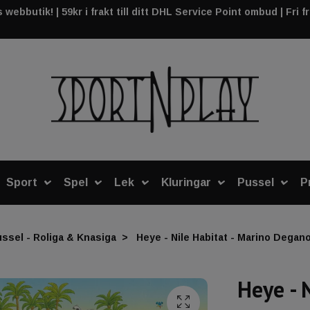
webbutik! | 59kr i frakt till ditt DHL Service Point ombud | Fri f
Sport
Spel
Lek
Kluringar
Pussel
P
ssel - Roliga & Knasiga
Heye - Nile Habitat - Marino Degano
Heye - 