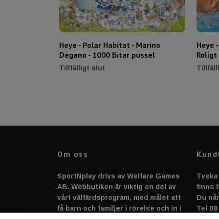
Heye - Polar Habitat - Marino
Heye -
Degano - 1000 Bitar pussel
Roligt
Tillfälligt slut
Tillfäl
Om oss
Kund
SportNplay drivs av Welfare Games
Tveka 
AB. Webbutiken är viktig en del av
finns h
vårt välfärdsprogram, med målet att
Du når
få barn och familjer i rörelse och in i
Tel 08
en gemenskap full av sport, lek,
suppo