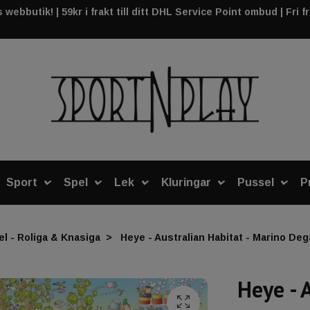
webbutik! | 59kr i frakt till ditt DHL Service Point ombud | Fri f
Sport
Spel
Lek
Kluringar
Pussel
P
l - Roliga & Knasiga
Heye - Australian Habitat - Marino Deg
Heye - 