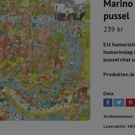
Marino 
pussel
239 kr
Ett humoristi
humorinslag ä
pussel ritat
Produkten är t
Dela
Artikelnummer:
Leverantör:
HE