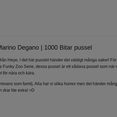
Marino Degano | 1000 Bitar pussel
el från Heye. I det här pusslet händer det väldigt många saker! F
e´s Funky Zoo Serie, dessa pussel är ett sådana pussel som när 
t för nära och kära.
illsammans som familj. Alla har vi olika humor men det händer mång
 drar lite extra! =D