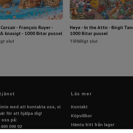
 Corsair - François Ruyer -
Heye - In the Attic - Birgit Tan
 & knasigt - 1000 Bitar pussel
1000 Bitar pussel
ligt slut
Tillfälligt slut
tjänst
Läs mer
inte med att kontakta oss, vi
Kontakt
är för att hjälpa dig!
Köpvillkor
 oss på:
Hämta fritt från lager
-490 096 92
rt@sportnplay.se