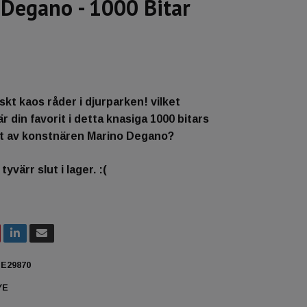
Degano - 1000 Bitar
skt kaos råder i djurparken! vilket
r din favorit i detta knasiga 1000 bitars
 ut av konstnären Marino Degano?
yvärr slut i lager. :(
E29870
YE