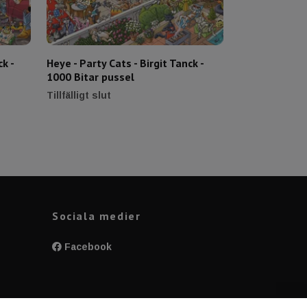
ck -
Heye - Party Cats - Birgit Tanck -
Heye - Artist'
1000 Bitar pussel
1000 Bitar pu
299 kr
Tillfälligt slut
Sociala medier
Facebook