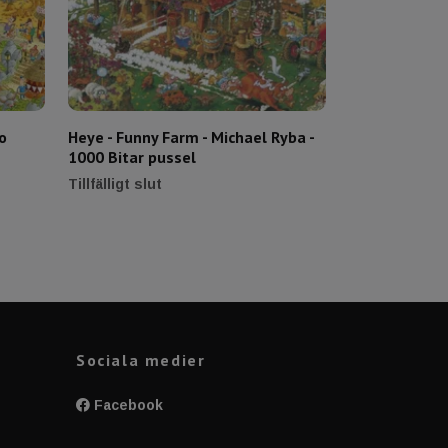
o
Heye - Funny Farm - Michael Ryba -
Heye - Fun Wit
1000 Bitar pussel
Tiurina - 150
409 kr
Tillfälligt slut
Sociala medier
Facebook