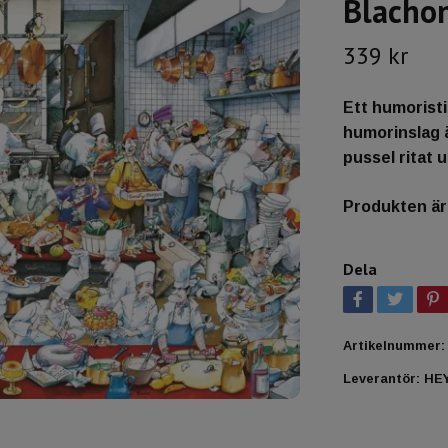
Blachon
339 kr
Ett humoristi
humorinslag är
pussel ritat
Produkten är t
Dela
Artikelnummer:
Leverantör:
HE