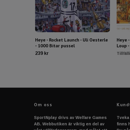
Heye - Rocket Launch - Uli Oesterle
Heye -
- 1000 Bitar pussel
Loup -
239 kr
Tillfäl
Om oss
Kund
SportNplay drivs av Welfare Games
Tveka 
AB. Webbutiken är viktig en del av
finns h