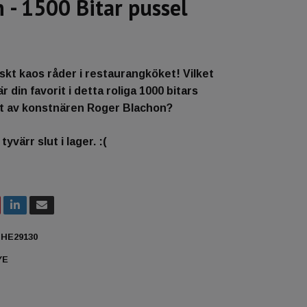
 - 1500 Bitar pussel
skt kaos råder i restaurangköket! Vilket
 din favorit i detta roliga 1000 bitars
 ut av konstnären Roger Blachon?
yvärr slut i lager. :(
HE29130
YE