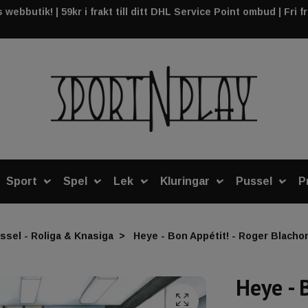
webbutik! | 59kr i frakt till ditt DHL Service Point ombud | Fri f
Sport
Spel
Lek
Kluringar
Pussel
P
ssel - Roliga & Knasiga
Heye - Bon Appétit! - Roger Blachon
Heye - 