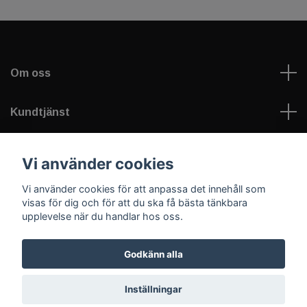
Om oss
Kundtjänst
Läs mer
Vi använder cookies
Vi använder cookies för att anpassa det innehåll som
Sociala medier
visas för dig och för att du ska få bästa tänkbara
upplevelse när du handlar hos oss.
Godkänn alla
© 2026 Welfare Games AB - sportNplay.se
Inställningar