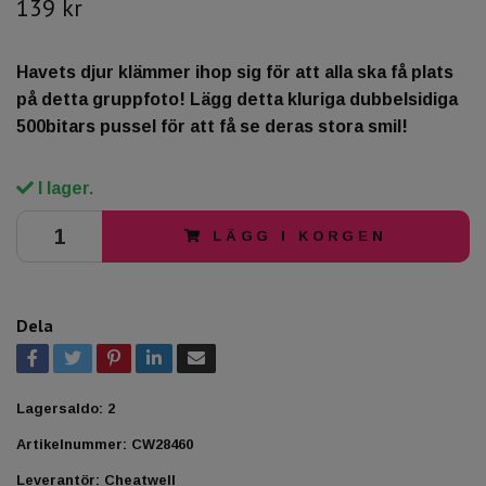
139 kr
Havets djur klämmer ihop sig för att alla ska få plats
på detta gruppfoto! Lägg detta kluriga dubbelsidiga
500bitars pussel för att få se deras stora smil!
I lager.
LÄGG I KORGEN
Dela
Lagersaldo:
2
Artikelnummer:
CW28460
Leverantör:
Cheatwell