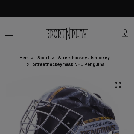
0
Hem
Sport
Streethockey / Ishockey
Streethockeymask NHL Penguins