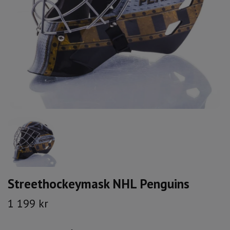
Streethockeymask NHL Penguins
1 199 kr