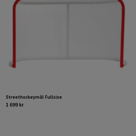
Streethockeymål Fullsize
1 699 kr