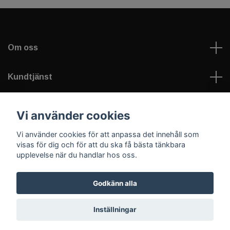
Om oss
Kundtjänst
Läs mer
Vi använder cookies
Vi använder cookies för att anpassa det innehåll som
Sociala medier
visas för dig och för att du ska få bästa tänkbara
upplevelse när du handlar hos oss.
Godkänn alla
© 2026 Welfare Games AB - sportNplay.se
Inställningar