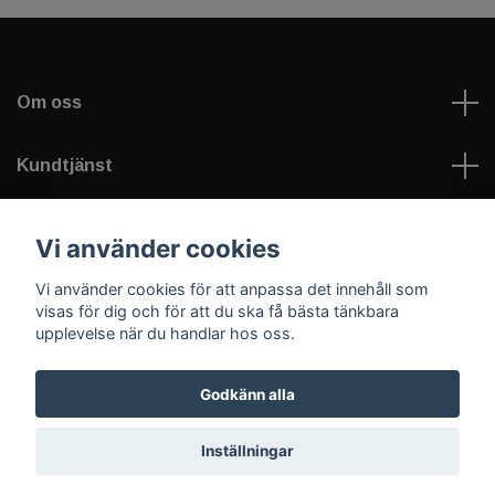
Om oss
Kundtjänst
Läs mer
Vi använder cookies
Vi använder cookies för att anpassa det innehåll som
Sociala medier
visas för dig och för att du ska få bästa tänkbara
upplevelse när du handlar hos oss.
Godkänn alla
© 2026 Welfare Games AB - sportNplay.se
Inställningar