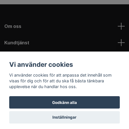
Om oss
Kundtjänst
Läs mer
Vi använder cookies
Vi använder cookies för att anpassa det innehåll som
Sociala medier
visas för dig och för att du ska få bästa tänkbara
upplevelse när du handlar hos oss.
Godkänn alla
© 2026 Welfare Games AB - sportNplay.se
Inställningar