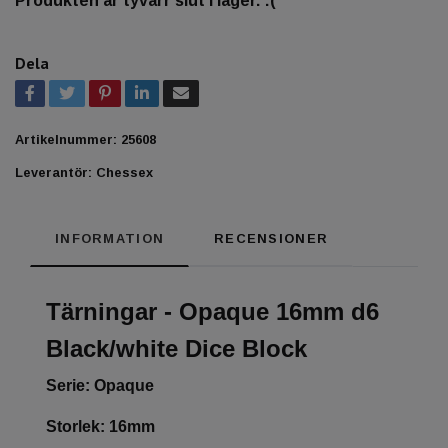
Produkten är tyvärr slut i lager. :(
Dela
Artikelnummer:
25608
Leverantör:
Chessex
INFORMATION
RECENSIONER
Tärningar - Opaque 16mm d6
Black/white Dice Block
Serie: Opaque
Storlek: 16mm