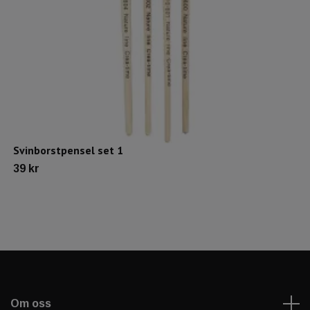
Svinborstpensel set 1
39 kr
Om oss