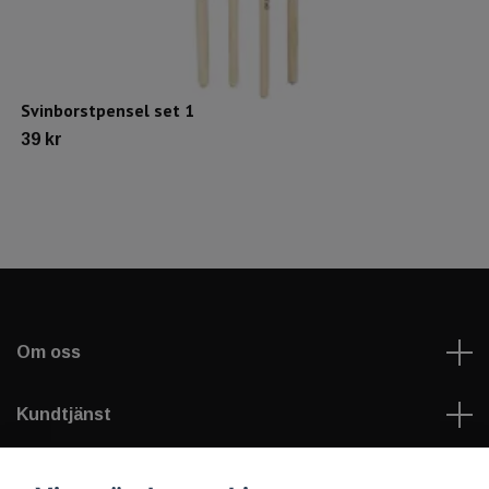
Svinborstpensel set 1
39 kr
Om oss
Kundtjänst
Läs mer