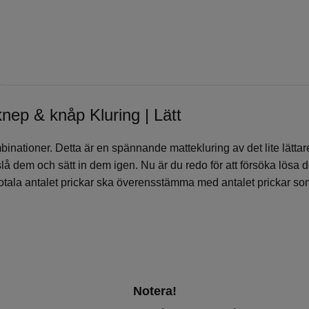
 knep & knåp Kluring | Lätt
mbinationer. Detta är en spännande mattekluring av det lite lättare
 slå dem och sätt in dem igen. Nu är du redo för att försöka lösa
 totala antalet prickar ska överensstämma med antalet prickar som
Notera!