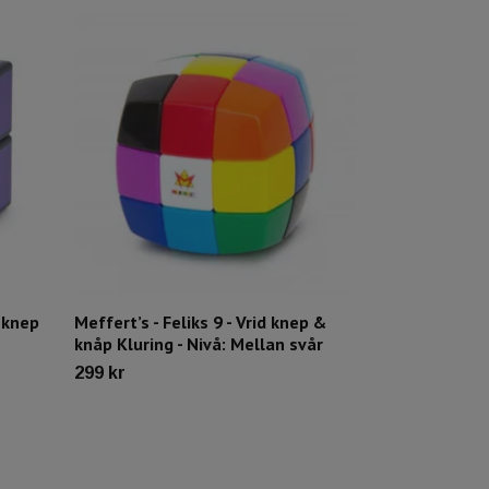
d knep
Meffert’s - Feliks 9 - Vrid knep &
Meffert’s - M
knåp Kluring - Nivå: Mellan svår
& knåp Klurin
299 kr
Tillfälligt slut