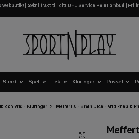
webbutik! | 59kr i frakt till ditt DHL Service Point ombud | Fri f
Sport
Spel
Lek
Kluringar
Pussel
P
b och Vrid - Kluringar
Meffert’s - Brain Dice - Vrid knep & kn
Meffert’