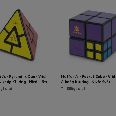
t’s - Pyraminx Duo - Vrid
Meffert’s - Pocket Cube - Vri
 knåp Kluring - Nivå: Lätt
& knåp Kluring - Nivå: Svår
ligt slut
Tillfälligt slut