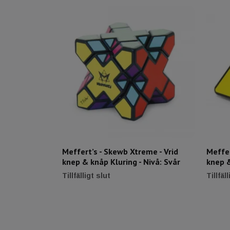
Meffert’s - Skewb Xtreme - Vrid
Meffer
knep & knåp Kluring - Nivå: Svår
knep &
Tillfälligt slut
Tillfäl