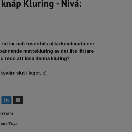
knåp Kluring - Nivå:
8 rattar och tusentals olika kombinationer.
pännande mattekluring av det lite lättare
du redo att lösa denna kluring?
yvärr slut i lager. :(
RTM31
ent Toys