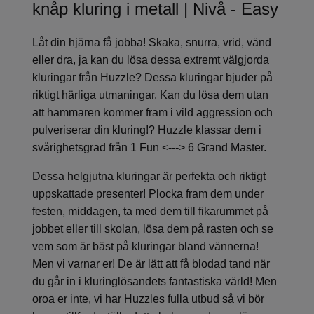
knåp kluring i metall | Nivå - Easy
Låt din hjärna få jobba! Skaka, snurra, vrid, vänd
eller dra, ja kan du lösa dessa extremt välgjorda
kluringar från Huzzle? Dessa kluringar bjuder på
riktigt härliga utmaningar. Kan du lösa dem utan
att hammaren kommer fram i vild aggression och
pulveriserar din kluring!? Huzzle klassar dem i
svårighetsgrad från 1 Fun <---> 6 Grand Master.
Dessa helgjutna kluringar är perfekta och riktigt
uppskattade presenter! Plocka fram dem under
festen, middagen, ta med dem till fikarummet på
jobbet eller till skolan, lösa dem på rasten och se
vem som är bäst på kluringar bland vännerna!
Men vi varnar er! De är lätt att få blodad tand när
du går in i kluringlösandets fantastiska värld! Men
oroa er inte, vi har Huzzles fulla utbud så vi bör