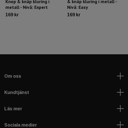
Knep & knåp kluring i
& knåp kluring i metall -
metall - Nivå: Expert
Nivå: Easy
169 kr
169 kr
Om oss
Kundtjänst
Läs mer
Sociala medier