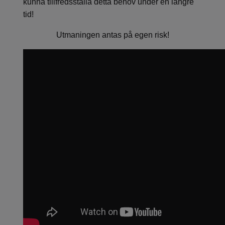
kunna tillfredsställa detta behov under en längre
tid!
Utmaningen antas på egen risk!