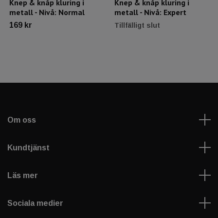
Knep & knåp kluring i
Knep & knåp kluring i
metall - Nivå: Normal
metall - Nivå: Expert
169 kr
Tillfälligt slut
Om oss
Kundtjänst
Läs mer
Sociala medier