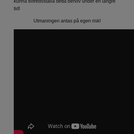
kunna tillfredsställa detta behov under en längre
tid!
Utmaningen antas på egen risk!