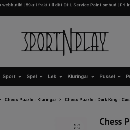
webbutik! | 59kr i frakt till ditt DHL Service Point ombud | Fri f
Sport
Spel
Lek
Kluringar
Pussel
P
Chess Puzzle - Kluringar
Chess Puzzle - Dark King - Cast
Chess P