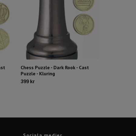
ast
Chess Puzzle - Dark Rook - Cast
Chess Puzzle 
Puzzle - Kluring
Puzzle - Kluri
399 kr
469 kr
Sociala medier