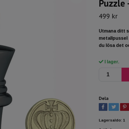
Puzzle 
499 kr
Utmana ditt 
metallpussel 
du lösa det o
I lager.
Dela
Lagersaldo:
1