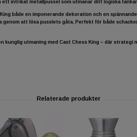
 ett intrikat metallpussel som utmanar ditt logiska tänka
 King både en imponerande dekoration och en spännande 
a genom att lösa pusslets gåta. Perfekt för både schack
en kunglig utmaning med Cast Chess King – där strategi m