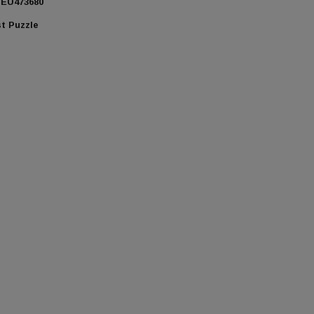
EU473680
t Puzzle