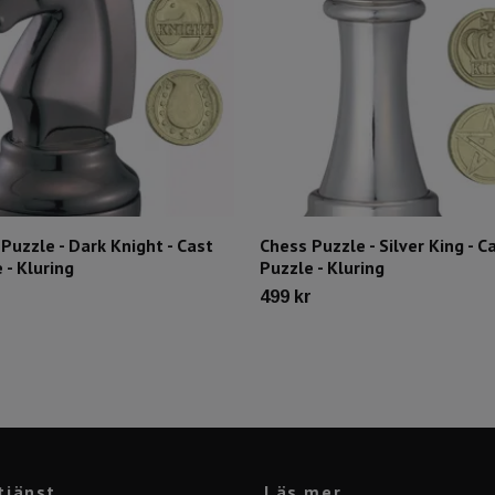
Puzzle - Dark Knight - Cast
Chess Puzzle - Silver King - C
 - Kluring
Puzzle - Kluring
r
499 kr
tjänst
Läs mer