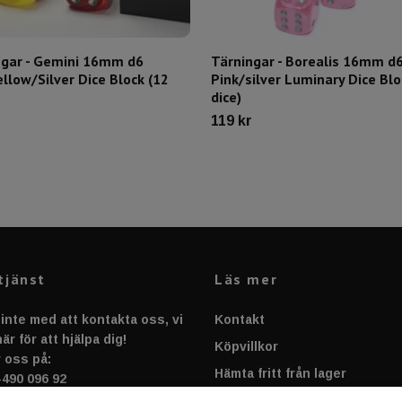
ngar - Gemini 16mm d6
Tärningar - Borealis 16mm d
llow/Silver Dice Block (12
Pink/silver Luminary Dice Blo
dice)
119 kr
tjänst
Läs mer
inte med att kontakta oss, vi
Kontakt
är för att hjälpa dig!
Köpvillkor
 oss på:
Hämta fritt från lager
-490 096 92
rt@sportnplay.se
Cookies & Integrigitetspolic