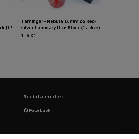
6
Tärningar - Nebula 16mm d6 Red-
Tärningar - 
ck (12
silver Luminary Dice Block (12 dice)
Blue/gold Dic
119 kr
119 kr
Sociala medier
Facebook
y