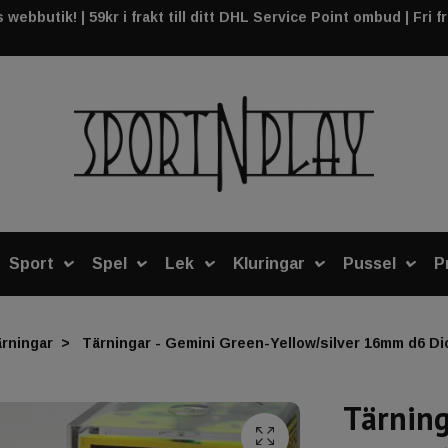
webbutik! | 59kr i frakt till ditt DHL Service Point ombud | Fri f
Sport
Spel
Lek
Kluringar
Pussel
P
rningar
Tärningar - Gemini Green-Yellow/silver 16mm d6 Dic
Tärning