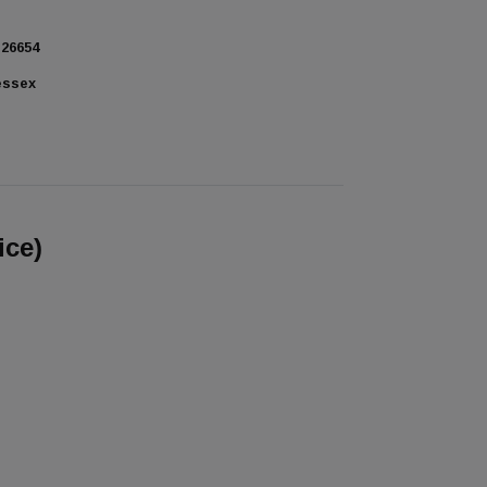
26654
essex
ice)