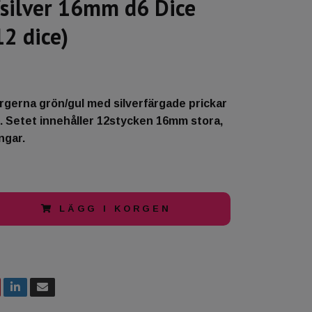
silver 16mm d6 Dice
12 dice)
ärgerna grön/gul med silverfärgade prickar
. Setet innehåller 12stycken 16mm stora,
ngar.
LÄGG I KORGEN