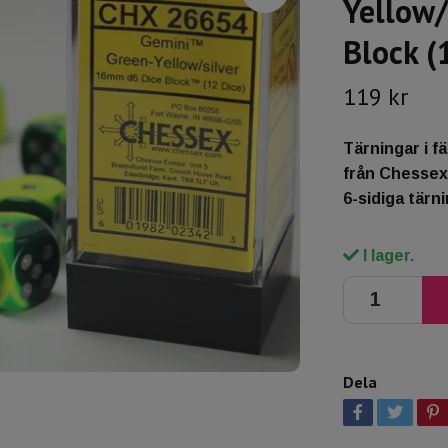
Yellow/
Block (
119 kr
Tärningar i f
från Chessex
6-sidiga tärni
I lager.
Dela