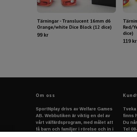
Tärningar - Translucent 16mm d6
Tärni
Orange/white Dice Block (12 dice)
Red/Ye
dice)
99 kr
119 kr
Om oss
Kund
SportNplay drivs av Welfare Games
Tveka 
AB. Webbutiken är viktig en del av
finns h
vårt välfärdsprogram, med målet att
Du når
få barn och familjer i rörelse och in i
Tel 08
en gemenskap full av sport, lek,
suppo