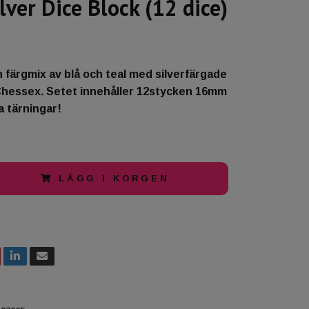
lver Dice Block (12 dice)
n färgmix av blå och teal med silverfärgade
 Chessex. Setet innehåller 12stycken 16mm
a tärningar!
LÄGG I KORGEN