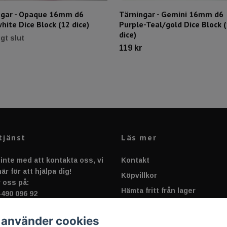
ngar - Opaque 16mm d6
Tärningar - Gemini 16mm d6
hite Dice Block (12 dice)
Purple-Teal/gold Dice Block 
dice)
ligt slut
119 kr
tjänst
Läs mer
inte med att kontakta oss, vi
Kontakt
är för att hjälpa dig!
Köpvillkor
 oss på:
Hämta fritt från lager
-490 096 92
rt@sportnplay.se
Cookies & Integrigitetspolic
 använder cookies
Tjäna pengar till ditt lag, gru
 fram emot att höra ifrån dig!