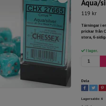
Aqua/si
119 kr
Tärningar i e
prickar från
stora, 6-sidig
I lager.
Dela
Lagersaldo:
6