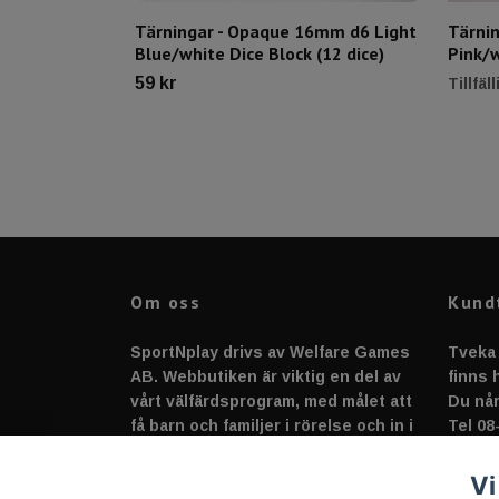
Tärningar - Opaque 16mm d6 Light
Tärni
Blue/white Dice Block (12 dice)
Pink/w
59 kr
Tillfäl
Om oss
Kund
SportNplay drivs av Welfare Games
Tveka 
AB. Webbutiken är viktig en del av
finns h
vårt välfärdsprogram, med målet att
Du når
få barn och familjer i rörelse och in i
Tel 08
en gemenskap full av sport, lek,
suppo
spel, skapande och glädje!
Vi
vi ser