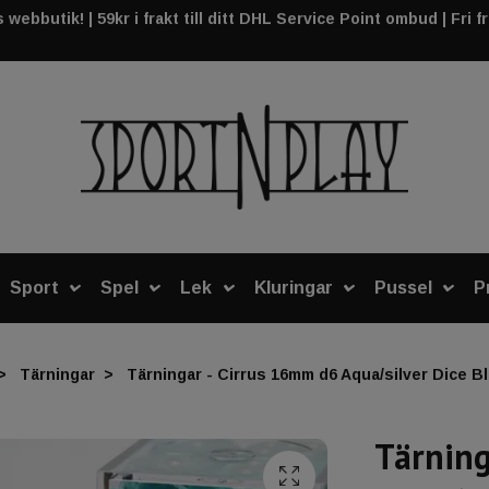
webbutik! | 59kr i frakt till ditt DHL Service Point ombud | Fri f
Sport
Spel
Lek
Kluringar
Pussel
P
Tärningar
Tärningar - Cirrus 16mm d6 Aqua/silver Dice Bl
Tärning