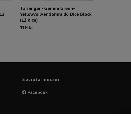
Tärningar - Gemini Green-
Tärningar – 
(12
Yellow/silver 16mm d6 Dice Block
Black/white D
(12 dice)
119 kr
119 kr
Sociala medier
Facebook
y
pp,