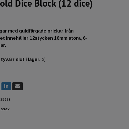
old Dice Block (12 dice)
gar med guldfärgade prickar från
et innehåller 12stycken 16mm stora, 6-
ar.
yvärr slut i lager. :(
25628
essex