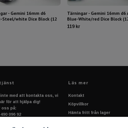
ngar - Gemini 16mm d6
Tärningar - Gemini 16mm d6 
-Steel/white Dice Block (12
Blue-White/red Dice Block (12
119 kr
tjänst
Läs mer
inte med att kontakta oss, vi
Kontakt
är för att hjälpa dig!
Köpvillkor
 oss på:
Hämta fritt från lager
-490 096 92
rt@sportnplay.se
Cookies & Integrigitetspolic