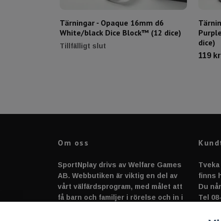
Tärningar - Opaque 16mm d6
Tärni
White/black Dice Block™ (12 dice)
Purple
dice)
Tillfälligt slut
119 kr
Om oss
Kund
SportNplay drivs av Welfare Games
Tveka 
AB. Webbutiken är viktig en del av
finns h
vårt välfärdsprogram, med målet att
Du når
få barn och familjer i rörelse och in i
Tel 08
en gemenskap full av sport, lek,
suppo
spel, skapande och glädje!