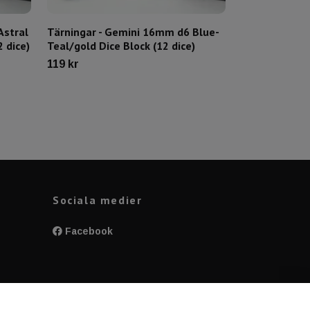
Astral
Tärningar - Gemini 16mm d6 Blue-
Tärningar - 
 dice)
Teal/gold Dice Block (12 dice)
Blue/gold Dic
119 kr
119 kr
Sociala medier
Facebook
y