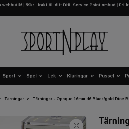
webbutik! | 59kr i frakt till ditt DHL Service Point ombud | Fri f
Sport
Spel
Lek
Kluringar
Pussel
P
Tärningar
Tärningar - Opaque 16mm d6 Black/gold Dice Bl
Tärnin