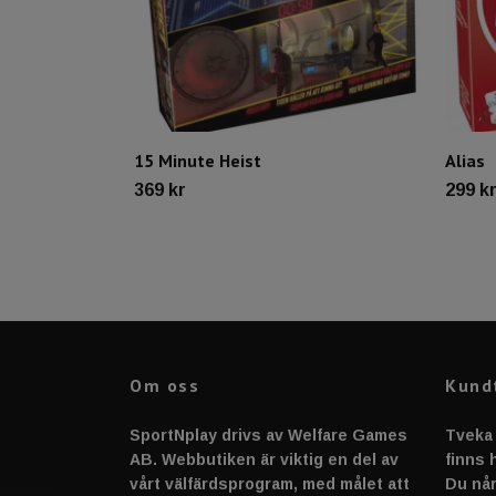
15 Minute Heist
Alias
369 kr
299 k
Om oss
Kund
SportNplay drivs av Welfare Games
Tveka 
AB. Webbutiken är viktig en del av
finns h
vårt välfärdsprogram, med målet att
Du når