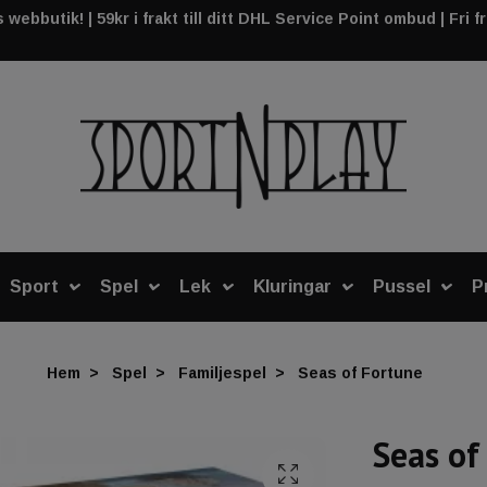
webbutik! | 59kr i frakt till ditt DHL Service Point ombud | Fri f
Sport
Spel
Lek
Kluringar
Pussel
P
Hem
Spel
Familjespel
Seas of Fortune
Seas of