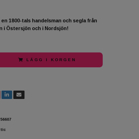
 en 1800-tals handelsman och segla från
n i Östersjön och i Nordsjön!
LÄGG I KORGEN
56607
tic