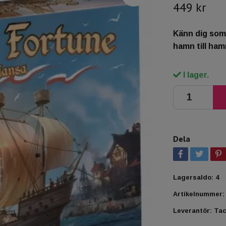
449 kr
Känn dig som
hamn till ham
I lager.
Dela
Lagersaldo:
4
Artikelnummer:
Leverantör:
Tac