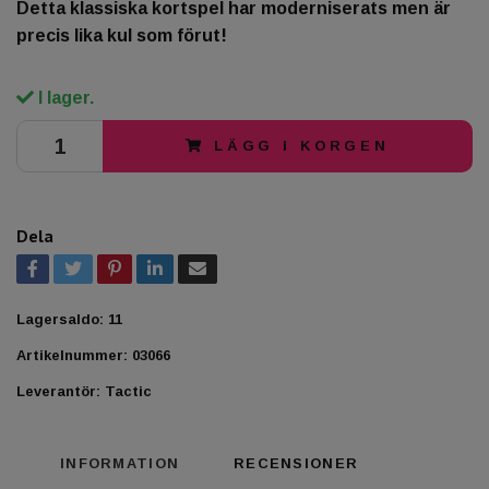
Detta klassiska kortspel har moderniserats men är
precis lika kul som förut!
I lager.
LÄGG I KORGEN
Dela
Lagersaldo:
11
Artikelnummer:
03066
Leverantör:
Tactic
INFORMATION
RECENSIONER