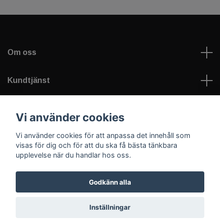
Om oss
Kundtjänst
Läs mer
Vi använder cookies
Vi använder cookies för att anpassa det innehåll som
Sociala medier
visas för dig och för att du ska få bästa tänkbara
upplevelse när du handlar hos oss.
Godkänn alla
© 2026 Welfare Games AB - sportNplay.se
Inställningar