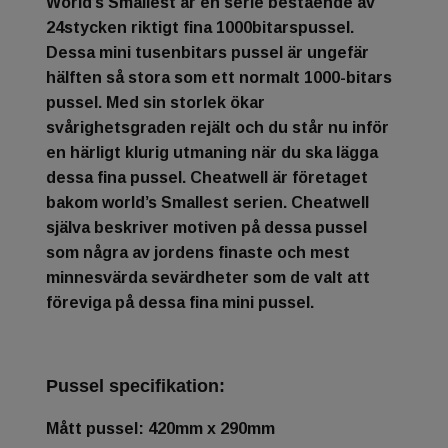
World’s Smallest är en serie bestående av
24stycken riktigt fina 1000bitarspussel.
Dessa mini tusenbitars pussel är ungefär
hälften så stora som ett normalt 1000-bitars
pussel. Med sin storlek ökar
svårighetsgraden rejält och du står nu inför
en härligt klurig utmaning när du ska lägga
dessa fina pussel. Cheatwell är företaget
bakom world’s Smallest serien. Cheatwell
själva beskriver motiven på dessa pussel
som några av jordens finaste och mest
minnesvärda sevärdheter som de valt att
föreviga på dessa fina mini pussel.
Pussel specifikation:
Mått pussel: 420mm x 290mm