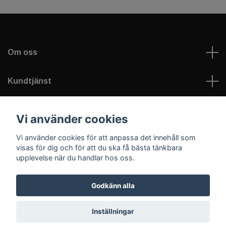
Om oss
Kundtjänst
Läs mer
Vi använder cookies
Vi använder cookies för att anpassa det innehåll som
Sociala medier
visas för dig och för att du ska få bästa tänkbara
upplevelse när du handlar hos oss.
Godkänn alla
© 2026 Welfare Games AB - sportNplay.se
Inställningar