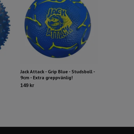
Jack Attack - Grip Blue - Studsboll -
Nero Sport - 
9cm - Extra greppvänlig!
Green - Studsb
Oberäknelig s
149 kr
69 kr