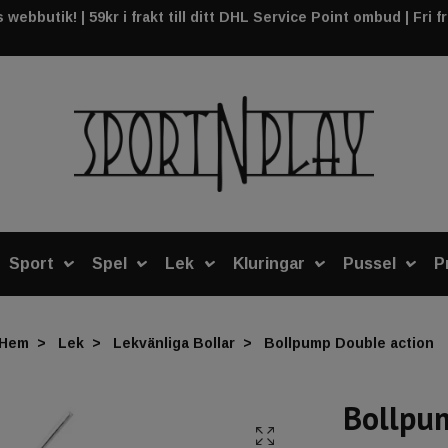
webbutik! | 59kr i frakt till ditt DHL Service Point ombud | Fri f
Sport
Spel
Lek
Kluringar
Pussel
P
Hem
Lek
Lekvänliga Bollar
Bollpump Double action
Bollpu