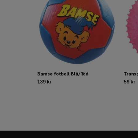
Bamse fotboll Blå/Röd
Trans
139 kr
59 kr