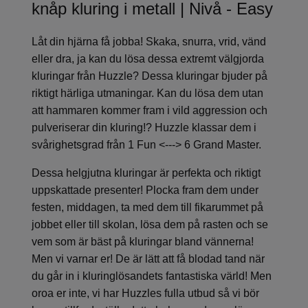
knåp kluring i metall | Nivå - Easy
Låt din hjärna få jobba! Skaka, snurra, vrid, vänd
eller dra, ja kan du lösa dessa extremt välgjorda
kluringar från Huzzle? Dessa kluringar bjuder på
riktigt härliga utmaningar. Kan du lösa dem utan
att hammaren kommer fram i vild aggression och
pulveriserar din kluring!? Huzzle klassar dem i
svårighetsgrad från 1 Fun <---> 6 Grand Master.
Dessa helgjutna kluringar är perfekta och riktigt
uppskattade presenter! Plocka fram dem under
festen, middagen, ta med dem till fikarummet på
jobbet eller till skolan, lösa dem på rasten och se
vem som är bäst på kluringar bland vännerna!
Men vi varnar er! De är lätt att få blodad tand när
du går in i kluringlösandets fantastiska värld! Men
oroa er inte, vi har Huzzles fulla utbud så vi bör