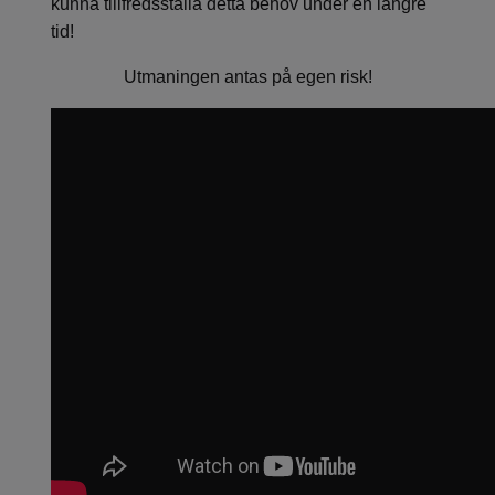
kunna tillfredsställa detta behov under en längre
tid!
Utmaningen antas på egen risk!