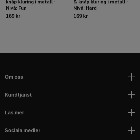
knåp kluring i metall -
& knåp kluring i metall -
Nivå: Fun
Nivå: Hard
169 kr
169 kr
Om oss
Kundtjänst
Läs mer
Sociala medier