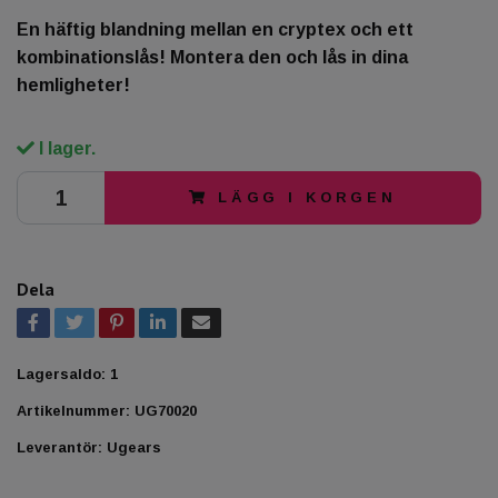
En häftig blandning mellan en cryptex och ett
kombinationslås! Montera den och lås in dina
hemligheter!
I lager.
LÄGG I KORGEN
Dela
Lagersaldo:
1
Artikelnummer:
UG70020
Leverantör:
Ugears