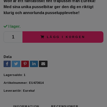
Wolf är ett fantastiskt fint träpussel från Eureka!
Med sina unika pusselbitar ger den dig en riktigt
klurig och annorlunda pusselupplevelse!
I lager.
LÄGG I KORGEN
Dela
Lagersaldo:
1
Artikelnummer:
EU473614
Leverantör:
Eureka!
INFORMATION
RECENSIONER