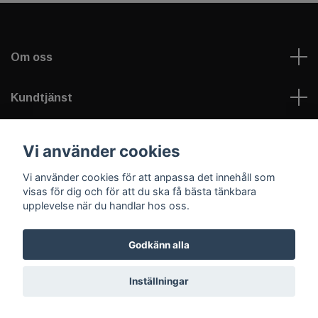
Om oss
Kundtjänst
Läs mer
Vi använder cookies
Vi använder cookies för att anpassa det innehåll som
Sociala medier
visas för dig och för att du ska få bästa tänkbara
upplevelse när du handlar hos oss.
Godkänn alla
© 2026 Welfare Games AB - sportNplay.se
Inställningar